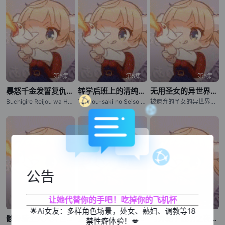
第5集
第5集
第5集
暴怒千金发誓复仇。～凭借魔导书之力打垮祖国～
转学后班上的清纯可爱美少女，竟是小时候玩在一起的哥儿们
无用圣女的异世界美食之旅 凭借隐藏技能召唤露营车
Buchigire Reijou wa Houfuku wo Chikaimashita. Madousho no Chikara de Sokoku wo Tatakitsubushimasu / A Livid Lady's Guide to Getting Even: How I Crushed My Homeland with My Mighty Grimoires, The Furious Princess Decided to Take Revenge
Tenkou-saki no Seiso Karen na Bishoujo ga, Mukashi Danshi to Omotte Issho ni Asonda Osananajimi Datta Ken / Oh Boy, Was I Wrong About Her
被遗弃的圣女的异世界饭旅隐藏技能召唤了露营车
公告
让她代替你的手吧！吃掉你的飞机杯
第5集
第5集
第5集
🌟Ai女友：多样角色场景，处女、熟妇、调教等18
骸骨骑士大人异世界冒险中 第二季
最强出涸皇子的暗跃帝位争夺
与奔驰于透明之夜的你，谈一场看不见的恋爱。
禁性癖体验！💋