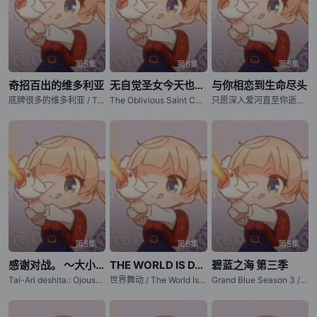
第5集
第6集
第5集
奇招百出的维多利亚
无自觉圣女今天也无意识地释放力量
与你相恋到生命尽头
底牌很多的维多利亚 / Tefuda ga Oome no Victoria / Victoria of Many Faces
The Oblivious Saint Can't Contain Her Power: Forget My Sister! Turns Out I Was the Real Saint All Along!The Oblivious Saint Can't Contain Her Power: Forget My Sister! Turns Out I Was the Real Saint All Along! / Mujikaku Seijo wa Kyou mo Muishiki
只愿深入爱河直至你逝去 / Kimi ga Shinu made Koi wo Shitai / I Want to Love You Till Your Dying Day
第5集
第6集
第5集
感谢对战。 ～大小姐才不玩格斗游戏～
THE WORLD IS DANCING 世界在起舞
碧蓝之海 第三季
Tai-Ari deshita.: Ojousama wa Kakutou Game nante Shinai / Young Ladies Don't Play Fighting Games
世界舞动 / The World Is Dancing / 世界在起舞 / 世界在跳舞
Grand Blue Season 3 / Grand Blue Dreaming Season 3