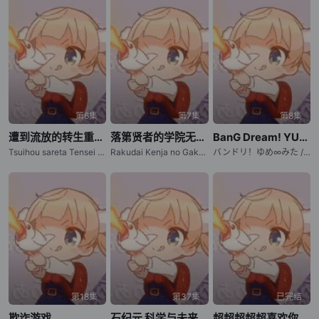
第6集
第7集
第8集
遭到流放的转生重骑士凭借游戏知识大开无双
落第贤者的学院无双～第二次转生的S级开外挂魔术师冒险录～
BanG Dream! YUME∞MITA
Tsuihou sareta Tensei Juukishi wa Game Chishiki de Musou suruTsuihou sareta Tensei Juukishi wa Game Chishiki de Musou suru / 被流放的转生重骑士用游戏知识开无双 / 被追放的转生重骑士用游戏知识开无双
Rakudai Kenja no Gakuin Musou: Nidome no Tensei, S-Rank Cheat Majutsushi Boukenroku / 落第贤者的学院无双～第二回转生，S等级作弊魔术师冒险记～
バンドリ！ゆめ∞みた / BanG Dream！梦限大みゅーたいぷ / 梦限大
第18集
第37集
已完结
欺诈游戏
石纪元 科学与未来 第3部分
超超超超超喜欢你的100个女朋友 第二季