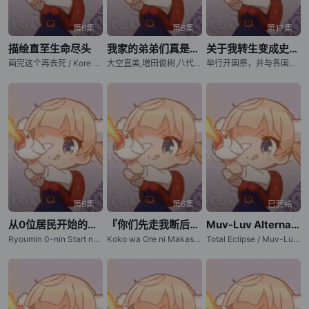
第6集
第6集
第17集
描绘直至生命尽头
我家的弟弟们真是让您费心了
关于我转生变成史莱姆这档事 第四季
画完这个再去死 / Kore Kaite Shine / Draw This, Then Die! / 画完这个就去死
大空直美,増田俊树,八代拓,小野贤章,寺泽百花,小野大辅,远藤綾
举行开国祭，并与各国建立起邦交的魔国联邦「坦派斯特」，朝着实现让人类与魔物一起生活的世界「人魔共荣圈」迈出了步伐。 跨越种族的隔阂携手合作，魔国联邦「坦派斯特」日益繁荣。然而，在这背后，却有些人将魔
第6集
第6集
已完结
从0位居民开始的边境领主大人
『你们先走我断后』，于是10年后我成为了传说
Muv-Luv Alternative Total Eclipse
Ryoumin 0-nin Start no Henkyou Ryoushu-sama
Koko wa Ore ni Makasete Saki ni Ike to Itte kara 10-nen ga Tattara Densetsu ni Natteita
Total Eclipse / Muv-Luv ATE / マブラヴ オルタネイティヴ トータル・イクリプス