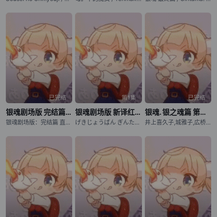
已完结
第1集
已完结
银魂剧场版 完结篇 万事屋永不落
银魂剧场版 新译红樱篇
银魂. 银之魂篇 第二季
银魂剧场版：完结篇 直到永远的万事屋 / 银魂完结篇剧场版：永远的万事屋(港) / Gintama: The Movie: The Final Chapter: Be Forever Yorozuya / Gekijouban Gintama Kanketsuhen: Yorozuya yo Eien Nare
げきじょうばん ぎんたま しんやくべにざくらへん
井上喜久子,城雅子,広桥凉,三宅健太