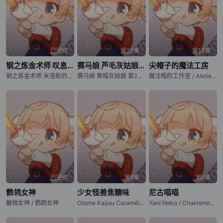
已完结
第23集
第13集
钢之炼金术师 叹息之丘的圣星
赛马娘 芦毛灰姑娘 第2部分
尖帽子的魔法工房
钢之炼金术师 米洛斯的圣星 / Fullmetal Alchemist: The Sacred Star of Milos / Fullmetal Alchemist: The Sacred Star of the Walling Hill / Hagane no Renkinjutsushi: Milos no Seinaru Hoshi
赛马娘 栗帽灰姑娘 第2部分 / 赛马娘 Cinderella Gray 第2部分 / Uma Musume Cinderella Gray Part 2
魔法帽的工作室 / Atelier of Witch Hat / Witch Hat Atelier / Tongari Boushi no Atelier
已完结
第6集
第6集
鹡鸰女神
少女怪兽焦糖味
尼古喵喵
鶺鴒女神 / 鹦鹉女神
Otome Kaijuu Caraméliser / 少女怪兽焦糖恋心
Yani Neko / Chainsmoker Cat