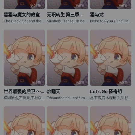
第17集
第6集
第6集
黑猫与魔女的教室
无职转生 第三季 ～到了异世界就拿出真本事～
猫与龙
The Black Cat and the Witch Classroom / The Classroom of a Black Cat and a Witch
Mushoku Tensei III: Isekai Ittara Honki Dasu / 无职转生 第三季 ～在异世界认真地活下去～
Neko to Ryuu / The Cat and the Dragon
第5集
第5集
第5集
世界最强的后卫 ～迷宫国的新人探索者～
炒翻天
Let's Go 怪奇组
松冈禎丞,古贺葵,中村桜,石川由依,早见沙织,本渡枫,高尾奏音,相坂优歌,下屋则子
Tetsunabe no Jan! / Iron Wok Jan
畠中祐,青木瑠璃子,新谷真弓,青山吉能,榊原优希,花泽香菜