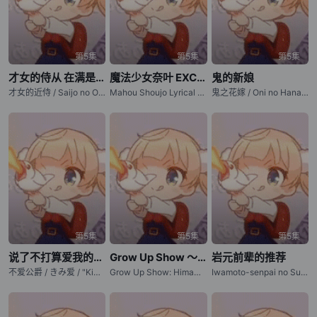
第5集
第5集
第5集
才女的侍从 在满是高岭之花的贵族学校暗中照顾（毫无生活自理能力的）学院第一大小姐
魔法少女奈叶 EXCEEDS Gun Blaze Vengeance
鬼的新娘
才女的近侍 / Saijo no Osewa: Takane no Hanadarake na Meimonkou de, Gakuin Ichi no Ojou-sama (Seikatsu Nouryoku Kaimu) wo Kagenagara Osewa suru Koto ni Narimashita / Rich Girl Caretaker: I'm Secretly the Caregiver of the Most Popular Girl in This Rich Kid
Mahou Shoujo Lyrical Nanoha EXCEEDS: Gun Blaze Vengeance / Magical Girl Lyrical Nanoha EXCEEDS Gun Blaze Vengeance / 魔法少女奈叶EXGV / なのはガンブレ
鬼之花嫁 / Oni no Hanayome / The Ogre's Bride
第5集
第5集
第5集
说了不打算爱我的公爵继承人，不知为何对我宠爱有加
Grow Up Show ～向日葵马戏团～
岩元前辈的推荐
不爱公爵 / きみ爱 / "Kimi wo Aisuru Ki wa Nai" to Itta Jiki Koushaku-sama ga Nazeka Dekiai shitekimasu / I Don't Know Why but the Next Duke Who Said "I Have No Intention of Loving You" Is Doting on Me
Grow Up Show: Himawari no Circus-dan / 成长秀～向日葵马戏团～
Iwamoto-senpai no Suisen