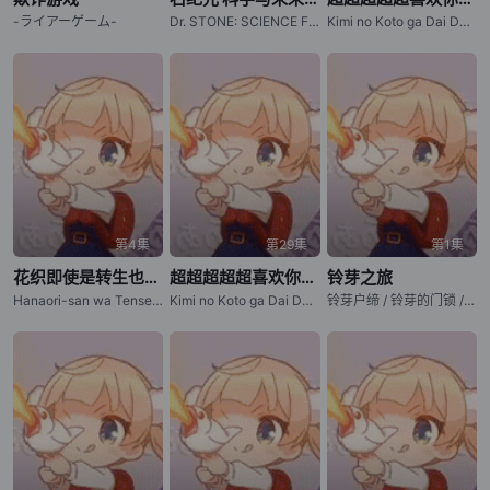
-ライアーゲーム-
Dr. STONE: SCIENCE FUTURE Part 3 / 新石纪 科学与未来 第3部分 / 石纪元 第四季 第3部分 / 新石纪 第四季 第3部分 / Dr. Stone: Science Future 3
Kimi no Koto ga Dai Dai Dai Dai Daisuki na Hyakunin no Kanojo (2025) / The 100 Girlfriends Who Really, Really, Really, Really, Really Love You (2025) / Kimi no Koto ga Dai Dai Dai Dai Daisuki na 100-nin no Kanojo 2 / The 100 Girlfriends Who Really, Really
第4集
第29集
第1集
花织即使是转生也想打架
超超超超超喜欢你的100个女朋友 第三季
铃芽之旅
Hanaori-san wa Tensei shitemo Kenka ga Shitai / Hanaori-san Still Wants to Fight in the Next Life / 花织同学转生后还是想干架
Kimi no Koto ga Dai Dai Dai Dai Daisuki na 100-nin no Kanojo 3
铃芽户缔 / 铃芽的门锁 / Suzume no Tojimari