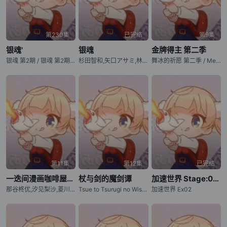
第230集
已完结
第9集
银魂'
银魂
金牌得主 第二季
银魂 第2期 / 银魂 第2期 / GINTAMA(season2)
杉田智和,矢口アサミ,林协忠,钉宫理恵,林凯羚,阪口大助,贺宇杰,高桥美佳子,高松信司,石田彰,ゆきのさつき,中井和哉,铃村健一,小林ゆう,高桥美佳子,くじら,杉本ゆう,林凯羚,立木文彦,千叶进歩,太田哲治,若本规夫,真殿光昭,関山美沙纪,子安武人,山崎たくみ,青山穣,早水リサ,折笠富美子,游佐浩二,龙田直树,浜田贤二,园部好徳,緑川光,三木眞一郎,藤原启治,坂口候一,青野武,黒田崇矢,久保さゆり,高木渉,深见梨加,田中一成,川津泰彦,堀井真吾,菅原正志,南央美,速水奨,日野聡,斎藤千和,茶风林,坂口候一
舞冰的祈愿 第二季 / Medalist Season 2
第11集
第12集
已完结
一迭间漫画咖啡屋生活！
杖与剑的魔剑谭
加速世界 Stage:02 -加速的顶点-
那谷柊优,汐见梨沙,菱川花菜,白砂沙帆,千春,根本京里,寺泽百花,前田佳织里,斎藤千和,木花蓝,村上奈津実,相川遥花,はやしりか,饭田ヒカル,佐藤しのぶ
Tsue to Tsurugi no Wistoria / Wistoria: Wand and Sword
加速世界 Ex02