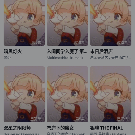
第5集
第18集
第12集
暗黑灯火
入间同学入魔了 第四季
末日后酒店
黑炬
Mairimashita! Iruma-kun 4 / Welcome to Demon School! Iruma-kun Season 4
启示录酒店 / 天启酒店 / Apocalypse Hotel
已完结
第5集
已完结
双星之阴阳师
穹庐下的魔女
银魂 THE FINAL
Sousei no Onmyouji / Twin Star Exorcists
穹庐下的魔女 / Tenmaku no Jaadugar / Jaadugar: A Witch in Mongolia
银魂 最终篇 / Gintama: THE FINAL / Gintama: THE VERY FINAL