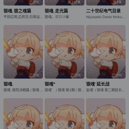
已完结
第341集
第4集
银魂. 银之魂篇
银魂. 走光篇
二十世纪电气目录
平田広明,広桥凉,石塚运昇,比嘉久美子,植田佳奈
银魂。ポロリ编
Nijusseiki Denki Mokuroku: Eureka Evrika / Sparks of Tomorrow
已完结
已完结
已完结
银魂.
银魂°
银魂' 延长战
银魂. 烙阳决戦篇 / 银魂 第4期
银魂゜ / 银魂 第3期 / 银魂 第3期 / Gintama°
金魂' / 银魂 第二期延长战 / 银魂' 延长戦