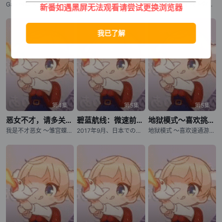
Gaikotsu Kishi-sama, Tadaima Isekai e Odekake-chuu Season 2 / Skeleton Knight in Another World Season 2
内田雄马,戸谷菊之介,石见舞菜香,内田真礼,本渡枫,田丸篤志,竹内良太,斎贺みつき,井上和彦,桑原由気,田中正彦
与奔驰於透明之夜的你，谈一场看不见的恋爱。
新番如遇黑屏无法观看请尝试更换浏览器
第4集
第5集
第5集
恶女不才，请多关照 ～雏宫蝶鼠换身传～
碧蓝航线：微速前行！第二季
地狱模式～喜欢挑战特殊成就的玩家在废设定的异世界成为无双～第二季
我是不才恶女 ～雏宫蝶鼠互换传～ / 虽然我是不完美恶女 ～雏宫蝶鼠替换传～ / Though I Am an Inept Villainess: Tale of the Butterfly-Rat Body Swap in the Maiden Court / Futsutsuka na Akujo dewa Gozaimasu ga: Suuguu Chouso Torikae Den
2017年9月、日本でのサービスを开始したスマートフォン向け舰船擬人化アプリゲーム『アズールレーン』。2019年冬にはTVアニメーションが放送され、その他にも様々な业界との异色コラボなどでゲーム内外で
地狱模式 ～喜欢速通游戏的玩家在废设定异世界无双～ 第二季