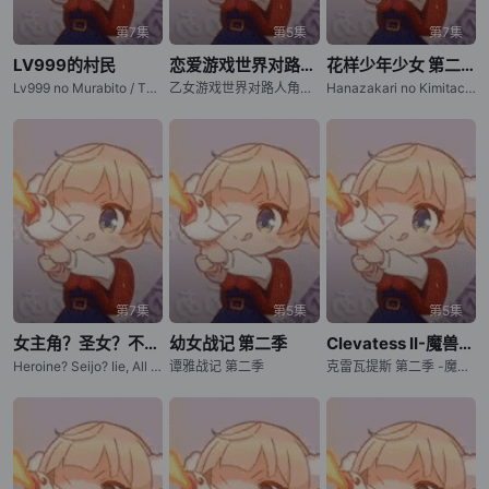
第7集
第5集
第7集
LV999的村民
恋爱游戏世界对路人角色很不友好 第二季
花样少年少女 第二季
Lv999 no Murabito / The Villager of Level 999
乙女游戏世界对路人角色很不友好 第二季 / 女性向游戏世界对路人角色很不友好 第二季 / Otome Game Sekai wa Mob ni Kibishii Sekai desu 2nd Season / Trapped in a Dating Sim: The World of Otome Games is Tough for Mobs Season 2
Hanazakari no Kimitachi e Season 2 / Hana-Kimi Season 2
第7集
第5集
第5集
女主角？圣女？不，我是杂役女仆（自豪）！
幼女战记 第二季
Clevatess II-魔兽之王与虚假的勇者传承-
Heroine? Seijo? Iie, All Works Maid desu (Hokori)! / Heroine? Saint? No, I'm an All-Works Maid (And Proud of It)!
谭雅战记 第二季
克雷瓦提斯 第二季 -魔兽之王与虚伪的勇者传承- / クレバテス-魔獣の王と赤子と尸の勇者- 第2期 / 克雷瓦提斯-魔兽之王与婴儿与尸之勇者- 第二季 / Clevatess: Majuu no Ou to Akago to Shikabane no Yuusha Season 2 / Clevatess Season 2