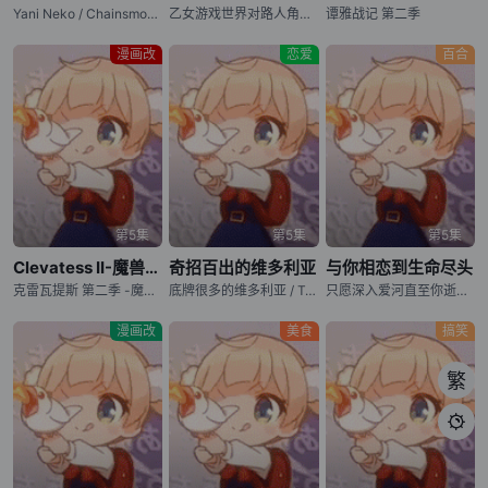
Yani Neko / Chainsmoker Cat
乙女游戏世界对路人角色很不友好 第二季 / 女性向游戏世界对路人角色很不友好 第二季 / Otome Game Sekai wa Mob ni Kibishii Sekai desu 2nd Season / Trapped in a Dating Sim: The World of Otome Games is Tough for Mobs Season 2
谭雅战记 第二季
漫画改
恋爱
百合
第5集
第5集
第5集
Clevatess II-魔兽之王与虚假的勇者传承-
奇招百出的维多利亚
与你相恋到生命尽头
克雷瓦提斯 第二季 -魔兽之王与虚伪的勇者传承- / クレバテス-魔獣の王と赤子と尸の勇者- 第2期 / 克雷瓦提斯-魔兽之王与婴儿与尸之勇者- 第二季 / Clevatess: Majuu no Ou to Akago to Shikabane no Yuusha Season 2 / Clevatess Season 2
底牌很多的维多利亚 / Tefuda ga Oome no Victoria / Victoria of Many Faces
只愿深入爱河直至你逝去 / Kimi ga Shinu made Koi wo Shitai / I Want to Love You Till Your Dying Day
漫画改
美食
搞笑
繁
