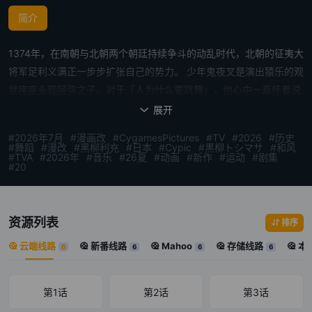
简介
1374年，在南朝与北朝两个朝廷持续争斗的动乱时代，北朝的征夷大
将军足利义满正一步步扩张自己的势力。 少年鬼夜叉是演出猿乐的观
世座座头观阿弥之子。对于「人为什么要跳舞」，他心中一直怀着说
不清的疑惑，却始终找不到答案。直到某一天，他遇见了「美好」的
展开

舞。这个充满好奇心的美丽少年在与人相遇、欢笑、落泪，并面对自
#2026年7月
#漫画改
#CygamesPictures
#TV
#2026
#历史
己软弱的同时，逐渐创造出属于无常乱世的新型舞艺。 由三原和人创
#舞蹈
#漫改
#黑柳利充
#日本
#Cypic
#黒柳トシマサ
#和风
#TVA
#2026年
#音乐
#26夏
#动画
#新作
#运动
#剧集
作，连载于《Morning》的震撼「能」漫画，终于动画化！唯有动画
#20
才能呈现的跃动舞姿与吟唱，以及一幕幕撼动人心的场景。由《启航
吧！编舟计划》《后空翻少年！！》的黒柳トシマサ×《赛马娘：灰
发灰姑娘》《光逝去的夏天》的Cypic，以及豪华的声优阵容所带来
资源列表
排序
的超高质量动画即将盛放。 这是在日后创造出「能」的世阿弥还被称
云端线路
新番线路
Mahoo
存储线路
本
6
6
6
6
为鬼夜叉之时，或许曾真实发生过的故事——一个跨越六百年，流传
至今的舞之物语。 [简介原文] 1374年、南朝と北朝二つの朝廷の争
いが続く动乱の时代、北朝の征夷大将军・足利义満は着々と権力を
第1话
第2话
第3话
强めていた。 猿楽を舞う観世座の座头・観阿弥の子として生まれた