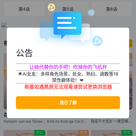
少年、鬼夜叉。「なぜ人は舞うのか」ぼんやりした疑问を抱えなが
第4话
第5话
第6话
ら、気持ちの晴れない日々を过ごしていたが、ある日『よい』舞に
出会う。好奇心の强い美しき少年は人と出会い、笑い、泣き、自分
の情けなさと向き合いながら、无常の世に生きる新しい舞を形作っ
ていく― 三原和人によるモーニング刊行の衝撃的『能』漫画がつい
相关影片
更多
にアニメ化！アニメでしか见られない跃动感のある舞・謡い、心が
公告
动くシーンの数々―『舟を编む』『バクテン!!』の黒柳トシマサ
恋爱
后宫
奇幻
×『ウマ娘 シンデレラグレイ』『光が死んだ夏』のCygames
让她代替你的手吧！吃掉你的飞机杯
Picturesさらに豪华キャストでお届けする最高クオリティのアニメ
🌟Ai女友：多样角色场景，处女、熟妇、调教等18
ーションが今、花开く。 これは后に『能』を生み出す世阿弥が鬼夜
禁性癖体验！💋
叉と呼ばれていた顷にあったかもしれない、600年の时を経て続い
新番如遇黑屏无法观看请尝试更换浏览器
ていく、ダンシングストーリー。
第4集
第29集
第4集
花织即使是转生也想打架
超超超超超喜欢你的100个女朋友 第三季
恶女不才，请多关照 ～雏宫蝶鼠换身传～
Hanaori-san wa Tensei shitemo Kenka ga Shitai / Hanaori-san Still Wants to Fight in the Next Life / 花织同学转生后还是想干架
Kimi no Koto ga Dai Dai Dai Dai Daisuki na 100-nin no Kanojo 3
我是不才恶女 ～雏宫蝶鼠互换传～ / 虽然我是不完美恶女 ～雏宫蝶鼠替换传～ / Though I Am an Inept Villainess: Tale of the Butterfly-Rat Body Swap in the Maiden Court / Futsutsuka na Akujo dewa Gozaimasu ga: Suuguu Chouso Torikae Den
奇幻
原创
历史