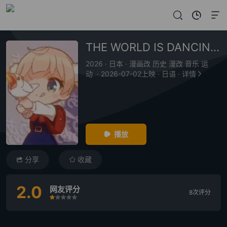
THE WORLD IS DANCING 世界在起舞
2026
·
日本
·
漫画改 历史 漫改 音乐 运
动
·
2026-07-02上映
·
日语
·
详情
播放
分享
收藏
2.0
网友评分
8次评分
很差
较差
还行
推荐
力荐