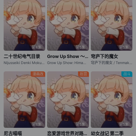
第4集
第5集
第5集
二十世纪电气目录
Grow Up Show ～向日葵马戏团～
穹庐下的魔女
Nijusseiki Denki Mokuroku: Eureka Evrika / Sparks of Tomorrow
Grow Up Show: Himawari no Circus-dan / 成长秀～向日葵马戏团～
穹庐下的魔女 / Tenmaku no Jaadugar / Jaadugar: A Witch in Mongolia
漫画改
后宫
战斗
第6集
第5集
第5集
尼古喵喵
恋爱游戏世界对路人角色很不友好 第二季
幼女战记 第二季