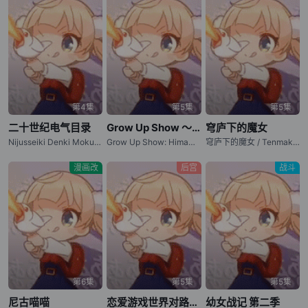
第4集
第5集
第5集
二十世纪电气目录
Grow Up Show ～向日葵马戏团～
穹庐下的魔女
Nijusseiki Denki Mokuroku: Eureka Evrika / Sparks of Tomorrow
Grow Up Show: Himawari no Circus-dan / 成长秀～向日葵马戏团～
穹庐下的魔女 / Tenmaku no Jaadugar / Jaadugar: A Witch in Mongolia
漫画改
后宫
战斗
第6集
第5集
第5集
尼古喵喵
恋爱游戏世界对路人角色很不友好 第二季
幼女战记 第二季