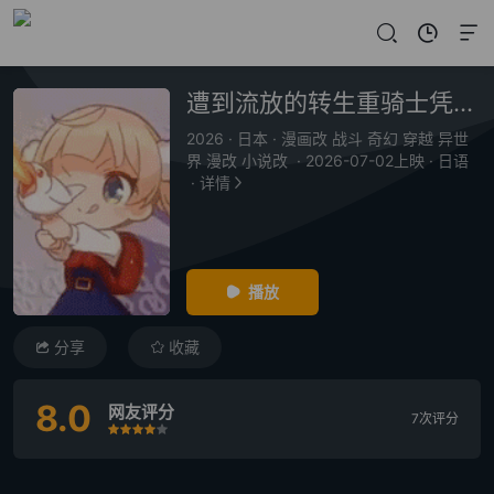
遭到流放的转生重骑士凭借游戏知识大开无双
2026
·
日本
·
漫画改 战斗 奇幻 穿越 异世
界 漫改 小说改
·
2026-07-02上映
·
日语
·
详情
播放
分享
收藏
8.0
网友评分
7次评分
很差
较差
还行
推荐
力荐