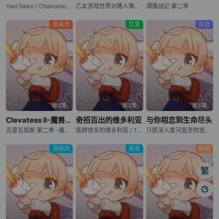
Yani Neko / Chainsmoker Cat
乙女游戏世界对路人角色很不友好 第二季 / 女性向游戏世界对路人角色很不友好 第二季 / Otome Game Sekai wa Mob ni Kibishii Sekai desu 2nd Season / Trapped in a Dating Sim: The World of Otome Games is Tough for Mobs Season 2
谭雅战记 第二季
漫画改
恋爱
百合
第5集
第5集
第5集
Clevatess II-魔兽之王与虚假的勇者传承-
奇招百出的维多利亚
与你相恋到生命尽头
克雷瓦提斯 第二季 -魔兽之王与虚伪的勇者传承- / クレバテス-魔獣の王と赤子と尸の勇者- 第2期 / 克雷瓦提斯-魔兽之王与婴儿与尸之勇者- 第二季 / Clevatess: Majuu no Ou to Akago to Shikabane no Yuusha Season 2 / Clevatess Season 2
底牌很多的维多利亚 / Tefuda ga Oome no Victoria / Victoria of Many Faces
只愿深入爱河直至你逝去 / Kimi ga Shinu made Koi wo Shitai / I Want to Love You Till Your Dying Day
漫画改
美食
搞笑
繁
