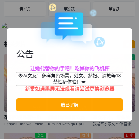
ぎとして大切な仪式である＜加护の仪＞で”欠陥”クラスといわれる
第4话
第5话
第6话
＜重骑士＞を発现し、次期当主の座も夺われ不当に追放されてしま
う。しかし、その际に前世の记忆を取り戻し、この世界が生前にや
り込んでいたVR対応オンラインゲーム＜マジックワールド＞と全く
同じであることに気がついた。そして、エルマは知っていた。＜重
相关影片
更多
骑士＞こそが、最强のクラスであることを・・・！ 伯爵家を追放さ
公告
れ一人の冒険者となったエルマは、生前の知识をフル活用し、この
恋爱
后宫
奇幻
世界の効率的な攻略を始めるのだった。
让她代替你的手吧！吃掉你的飞机杯
🌟Ai女友：多样角色场景，处女、熟妇、调教等18
禁性癖体验！💋
新番如遇黑屏无法观看请尝试更换浏览器
第4集
第29集
第4集
花织即使是转生也想打架
超超超超超喜欢你的100个女朋友 第三季
恶女不才，请多关照 ～雏宫蝶鼠换身传～
Hanaori-san wa Tensei shitemo Kenka ga Shitai / Hanaori-san Still Wants to Fight in the Next Life / 花织同学转生后还是想干架
Kimi no Koto ga Dai Dai Dai Dai Daisuki na 100-nin no Kanojo 3
我是不才恶女 ～雏宫蝶鼠互换传～ / 虽然我是不完美恶女 ～雏宫蝶鼠替换传～ / Though I Am an Inept Villainess: Tale of the Butterfly-Rat Body Swap in the Maiden Court / Futsutsuka na Akujo dewa Gozaimasu ga: Suuguu Chouso Torikae Den
奇幻
原创
历史