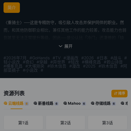
简介
〈重骑士〉──这是专精防守，吸引敌人攻击并保护同伴的职业。然
而，和其他防御职业相比，兼任其他工作的能力较差，攻击能力也弱
到甚至无法正常提升等级。因此──是公认比「冷门」还凄惨的「缺
陷」职业。 埃尔玛生于代代继〈剑圣〉血脉的艾德梵伯爵家，身为继
展开

承人，却在重要仪式〈祝福仪式〉上显现出人称「缺陷」职业的〈重
#2026年7月
#GoHands
#TV
#漫画改
#2026
#日本
#战斗
#
骑士〉，不仅被夺走下任家主的位子，还惨遭流放。然而就在此时，
轻小说改
#奇幻
#穿越
#异世界
#轻改
#横峰克昌
#若山诗音
#横峯克昌
#大塚刚央
#铃木信吾
#漫改
#2025
#铃木信吾
#阿
他找回了前世的记忆，并意识到这个世界，与他前世沉迷不已的虚拟
部菜摘子
#小说改
#
现实在线游戏《魔法世界》一模一样。而且，埃尔玛非常清楚。＜重
骑士＞，才是最强的职业……！ 被伯爵家流放而成为一名冒险者的埃
尔玛，决定充份活用前世的知识，在这个世界展开高效率攻略。 [简
资源列表
排序
介原文] ＜重骑士＞――それは守り特化で敌の攻撃を引き付けて味
云端线路
新番线路
Mahoo
存储线路
本
6
6
6
6
方を守るクラスである。だが、他の防御クラスと比べても性能に応
用が利かず、攻撃性能が低すぎてレベルもまともに上げられない。
それゆえに――”不遇”を超えた"欠陥"クラスといわれていた。 代々
第1话
第2话
第3话
＜剣圣＞の血筋であるエドヴァン伯爵家に生まれたエルマは、跡継