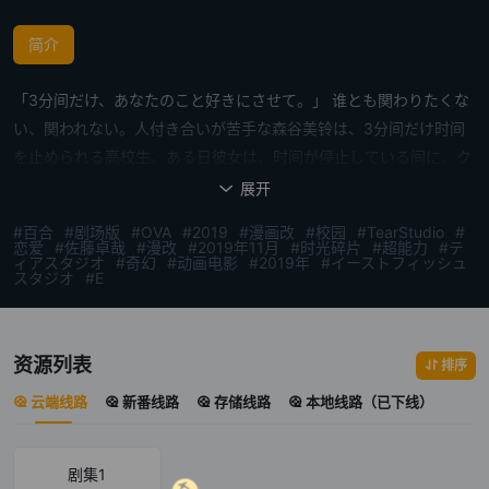
简介
「3分间だけ、あなたのこと好きにさせて。」 谁とも関わりたくな
い、関われない。人付き合いが苦手な森谷美铃は、3分间だけ时间
を止められる高校生。ある日彼女は、时间が停止している间に、ク
ラスいちの美少女・村上遥のスカートの中を覗いてみたが、なぜか
展开

村上には时间停止の力が効かず、秘密がバレてしまう。お诧びとし
#百合
#剧场版
#OVA
#2019
#漫画改
#校园
#TearStudio
#
て森谷は、村上の愿いを何でも闻くと约束するが……。
恋爱
#佐藤卓哉
#漫改
#2019年11月
#时光碎片
#超能力
#テ
ィアスタジオ
#奇幻
#动画电影
#2019年
#イーストフィッシュ
スタジオ
#E
资源列表
排序
云端线路
新番线路
存储线路
本地线路（已下线）
剧集1