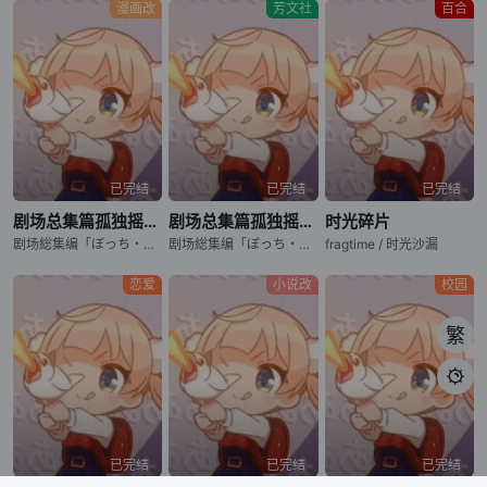
漫画改
芳文社
百合
已完结
已完结
已完结
剧场总集篇孤独摇滚！ Re:Re:
剧场总集篇孤独摇滚！ Re:
时光碎片
剧场総集编「ぼっち・ざ・ろっく！」 后编 / BOCCHI THE ROCK! Recap Part 2
剧场総集编「ぼっち・ざ・ろっく！」 前编 / BOCCHI THE ROCK! Recap Part 1
fragtime / 时光沙漏
恋爱
小说改
校园
繁

已完结
已完结
已完结