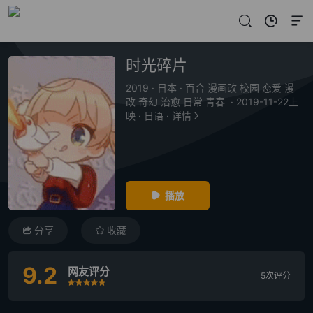
时光碎片
2019
·
日本
·
百合 漫画改 校园 恋爱 漫
改 奇幻 治愈 日常 青春
·
2019-11-22上
映
·
日语
·
详情
播放
分享
收藏
9.2
网友评分
5次评分
很差
较差
还行
推荐
力荐