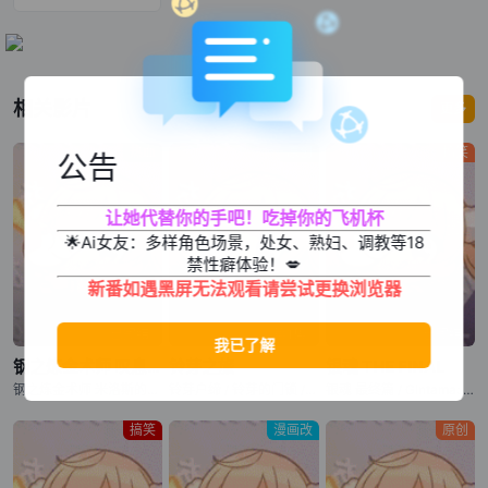
相关影片
更多
热血
原创
搞笑
公告
让她代替你的手吧！吃掉你的飞机杯
🌟Ai女友：多样角色场景，处女、熟妇、调教等18
禁性癖体验！💋
新番如遇黑屏无法观看请尝试更换浏览器
已完结
第1集
已完结
钢之炼金术师 叹息之丘的圣星
铃芽之旅
银魂 THE FINAL
钢之炼金术师 米洛斯的圣星 / Fullmetal Alchemist: The Sacred Star of Milos / Fullmetal Alchemist: The Sacred Star of the Walling Hill / Hagane no Renkinjutsushi: Milos no Seinaru Hoshi
铃芽户缔 / 铃芽的门锁 / Suzume no Tojimari
银魂 最终篇 / Gintama: THE FINAL / Gintama: THE VERY FINAL
搞笑
漫画改
原创