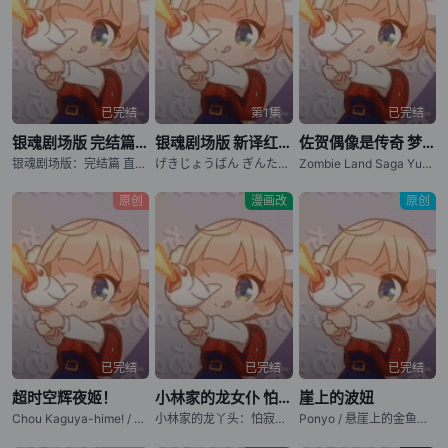
已完结
第1集
已完结
银魂剧场版 完结篇 万事屋永不落
银魂剧场版 新译红樱篇
佐贺偶像是传奇 梦想银河乐园
银魂剧场版：完结篇 直到永远的万事屋 / 银魂完结篇剧场版：永远的万事屋(港) / Gintama: The Movie: The Final Chapter: Be Forever Yorozuya / Gekijouban Gintama Kanketsuhen: Yorozuya yo Eien Nare
げきじょうばん ぎんたま しんやくべにざくらへん
Zombie Land Saga Yumeginga Paradise
原创
漫画改
原创
已完结
已完结
已完结
超时空辉夜姬！
小林家的龙女仆 怕寂寞的龙
崖上的波妞
Chou Kaguya-hime! / Chou Kaguya hime! / Cosmic Princess Kaguya! / 超时空辉耀姬！
小林家的龙丫头：怕寂寞的龙 / Kobayashi-san Chi no Maid Dragon: Samishigariya no Ryuu
Ponyo / 悬崖上的金鱼姬 / 悬崖上的金鱼公主 / 崖上の波儿